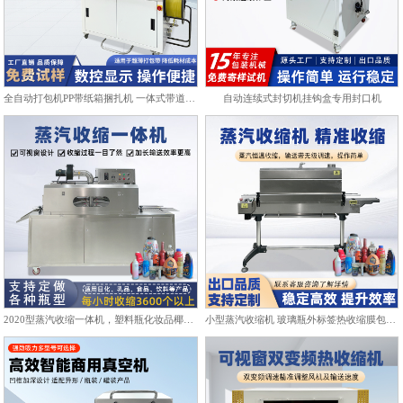
全自动打包机PP带纸箱捆扎机 一体式带道设计自动上带穿带
自动连续式封切机挂钩盒专用封口机
2020型蒸汽收缩一体机，塑料瓶化妆品椰子标签膜热收缩包装机
小型蒸汽收缩机 玻璃瓶外标签热收缩膜包装机化妆品饮料塑封机