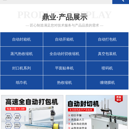
PRODUCT DISPLAY
鼎业·产品展示
— 匠心制造满足您对技术服务与产品品质的需求 —
自动封箱机
自动开箱机
自动打包机
蒸汽热收缩机
全自动封切收缩机
真空包装机
封口机系列
平面贴单机
喷码机
纸巾机
热收缩机
缠绕膜机