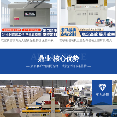
双室真空机商用大型食品包装机 全自动双仓抽真空熟食打包封口机
热收缩包装机五金配件包装盒塑封机 餐具日用品热收缩膜包装机
ADVANTAGE
鼎业·核心优势
— 众多客户的共同选择，成就行业口碑品牌 —
实力雄厚