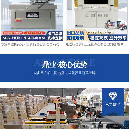
双室真空机商用大型食品包装机 全自动双仓抽真空熟食打包封口机
热收缩包装机五金配件包装盒塑封机 餐具日用品热收缩膜包装机
ADVANTAGE
鼎业·核心优势
— 众多客户的共同选择，成就行业口碑品牌 —
实力雄厚