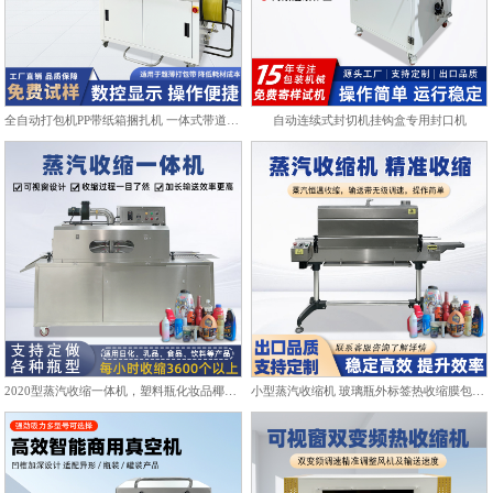
全自动打包机PP带纸箱捆扎机 一体式带道设计自动上带穿带
自动连续式封切机挂钩盒专用封口机
2020型蒸汽收缩一体机，塑料瓶化妆品椰子标签膜热收缩包装机
小型蒸汽收缩机 玻璃瓶外标签热收缩膜包装机化妆品饮料塑封机