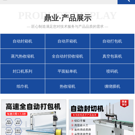
PRODUCT DISPLAY
鼎业·产品展示
— 匠心制造满足您对技术服务与产品品质的需求 —
自动封箱机
自动开箱机
自动打包机
蒸汽热收缩机
全自动封切收缩机
真空包装机
封口机系列
平面贴单机
喷码机
纸巾机
热收缩机
缠绕膜机